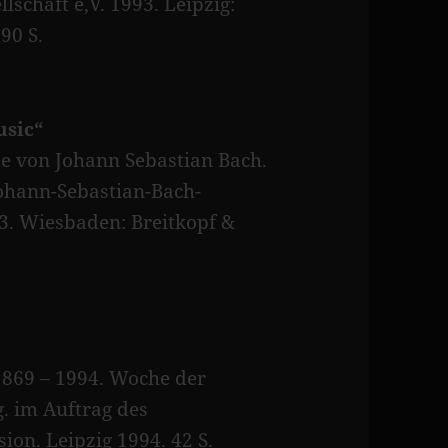
schaft e,V. 1993. Leipzig:
90 S.
usic“
e von Johann Sebastian Bach.
Johann-Sebastian-Bach-
3. Wiesbaden: Breitkopf &
1869 – 1994. Woche der
g. im Auftrag des
ion. Leipzig 1994. 42 S.