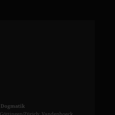
e Dogmatik
d Göttingen/Zürich: Vandenhoeck