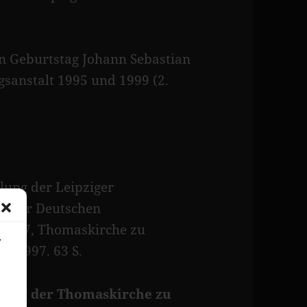
n Geburtstag Johann Sebastian
gsanstalt 1995 und 1999 (2.
lung der Leipziger
ng der Deutschen
.5.1997, Thomaskirche zu
,
H 1997. 63 S.
nster der Thomaskirche zu