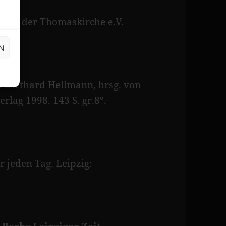
kreis der Thomaskirche e.V.
N
n Diethard Hellmann, hrsg. von
erlag 1998. 143 S. gr.8°.
 jeden Tag. Leipzig: