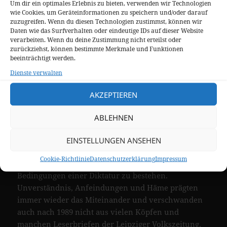
Um dir ein optimales Erlebnis zu bieten, verwenden wir Technologien
musizierten Gotteslobs. Es bildete das Zentrum
wie Cookies, um Geräteinformationen zu speichern und/oder darauf
seiner wissenschaftlichen Arbeit ebenso wie seines
zuzugreifen. Wenn du diesen Technologien zustimmst, können wir
Glaubenslebens. Und er machte kein Geheimnis
Daten wie das Surfverhalten oder eindeutige IDs auf dieser Website
verarbeiten. Wenn du deine Zustimmung nicht erteilst oder
daraus, dass für ihn alle Theologie, die nicht in die
zurückziehst, können bestimmte Merkmale und Funktionen
Doxologie mündet, in die Rühmung Gottes, die nicht
beeinträchtigt werden.
Hinführung und Anleitung zum Gottesdienst ist,
Dienste verwalten
blutleer und gottvergessen bleibt.
AKZEPTIEREN
II
Daher der zweite Imperativ: Vergiss nicht, was er dir
ABLEHNEN
Gutes getan hat! Das Jahrhundert, in das Martin
Petzoldt hineingeboren wurde, war voller Abgründe
EINSTELLUNGEN ANSEHEN
und Dunkelheiten. 1946 lag das Land in Trümmern.
Cookie-Richtlinie
Datenschutzerklärung
Impressum
Zwei Drittel seines Lebens hatte er unter den
Bedingungen einer Diktatur zu bestehen.
Unverständnis, Anfeindungen und Häme prägten
immer wieder das Miteinander und verschwanden
auch nach 1989 nicht aus vielen Köpfen und
manchen Leserbriefen der Leipziger Volkszeitung.